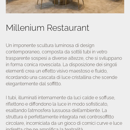
Millenium Restaurant
a/disattiva
u
Un imponente scultura luminosa di design
contemporaneo, composta da sottili tubi in vetro
trasparente sospesi a diverse altezze, che si sviluppano
in forma conica rovesciata. La disposizione dei singoli
elementi crea un effetto visivo maestoso e fluido,
ricordando una cascata di luce cristallina che scende
elegantemente dal soffitto.
I tubi, illuminati internamente da luci calde e soffuse,
riflettono e diffondono la luce in modo sofisticato,
esaltando l’atmosfera lussuosa dell’ambiente. La
struttura è perfettamente integrata nel controsoffitto
circolare, incorniciata da un gioco di cornici curve e luce
indiretta che ne amplifica la teatralità.