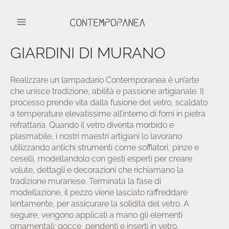
Vai
al
contenuto
Main
GIARDINI DI MURANO
Menu
Realizzare un lampadario Contemporanea è un’arte
che unisce tradizione, abilità e passione artigianale. Il
processo prende vita dalla fusione del vetro, scaldato
iva/disattiva
a temperature elevatissime all’interno di forni in pietra
refrattaria. Quando il vetro diventa morbido e
plasmabile, i nostri maestri artigiani lo lavorano
enu
utilizzando antichi strumenti come soffiatori, pinze e
ceselli, modellandolo con gesti esperti per creare
volute, dettagli e decorazioni che richiamano la
tradizione muranese. Terminata la fase di
modellazione, il pezzo viene lasciato raffreddare
lentamente, per assicurare la solidità del vetro. A
seguire, vengono applicati a mano gli elementi
ornamentali: gocce, pendenti e inserti in vetro,