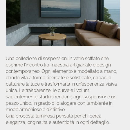
a/disattiva
u
Una collezione di sospensioni in vetro soffiato che
esprime l’incontro tra maestria artigianale e design
contemporaneo. Ogni elemento è modellato a mano,
dando vita a forme ricercate e sofisticate, capaci di
catturare la luce e trasformarla in un’esperienza visiva
unica. Le trasparenze, le curve e i volumi
sapientemente studiati rendono ogni sospensione un
pezzo unico, in grado di dialogare con l’ambiente in
modo armonioso e distintivo.
Una proposta luminosa pensata per chi cerca
eleganza, originalità e autenticità in ogni dettaglio.