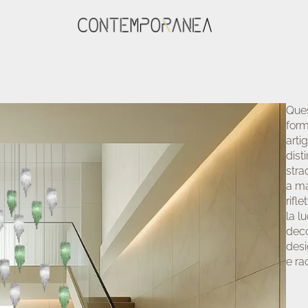
Ques
form
arti
dist
stra
a ma
rifl
la l
deco
desi
e ra