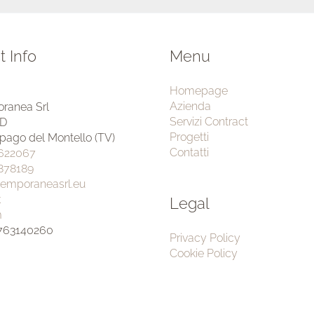
t Info
Menu
Homepage
Azienda
ranea Srl
Servizi Contract
4D
Progetti
pago del Montello (TV)
Contatti
 622067
 878189
temporaneasrl.eu
k
Legal
m
3763140260
Privacy Policy
Cookie Policy