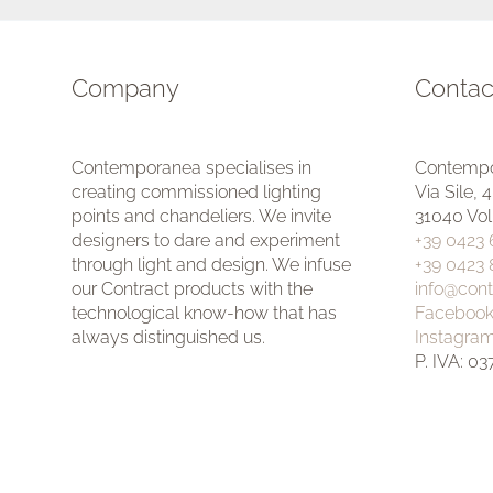
Company
Contac
Contemporanea specialises in
Contempo
creating commissioned lighting
Via Sile, 
points and chandeliers. We invite
31040 Vol
designers to dare and experiment
+39 0423
through light and design. We infuse
+39 0423
our Contract products with the
info@con
technological know-how that has
Faceboo
always distinguished us.
Instagra
P. IVA: 0