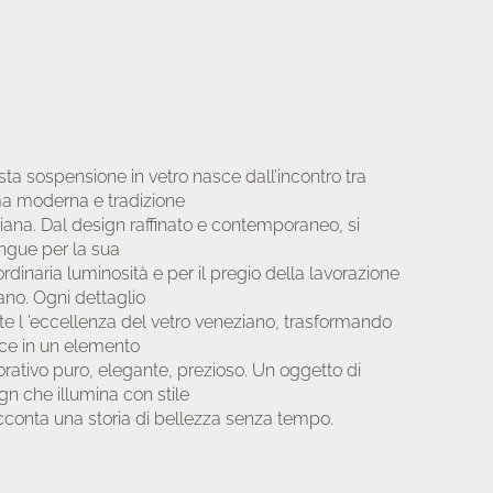
ta sospensione in vetro nasce dall’incontro tra
a moderna e tradizione
giana. Dal design raffinato e contemporaneo, si
ingue per la sua
ordinaria luminosità e per il pregio della lavorazione
no. Ogni dettaglio
ette l ’eccellenza del vetro veneziano, trasformando
uce in un elemento
rativo puro, elegante, prezioso. Un oggetto di
gn che illumina con stile
cconta una storia di bellezza senza tempo.