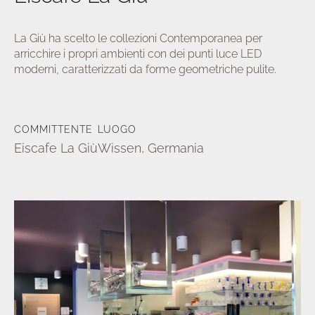
La Giù ha scelto le collezioni Contemporanea per
arricchire i propri ambienti con dei punti luce LED
moderni, caratterizzati da forme geometriche pulite.
a/disattiva
u
COMMITTENTE
LUOGO
Eiscafe La Giù
Wissen, Germania