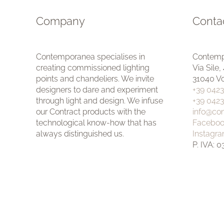
Company
Contac
Contemporanea specialises in
Contemp
creating commissioned lighting
Via Sile,
points and chandeliers. We invite
31040 Vo
designers to dare and experiment
+39 042
through light and design. We infuse
+39 0423
our Contract products with the
info@co
technological know-how that has
Faceboo
always distinguished us.
Instagr
P. IVA: 