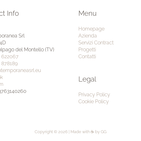
t Info
Menu
Homepage
Azienda
oranea Srl
Servizi Contract
 4D
Progetti
lpago del Montello (TV)
Contatti
3 622067
 878189
ntemporaneasrl.eu
k
Legal
am
03763140260
Privacy Policy
Cookie Policy
Copyright © 2026 | Made with ☕ by
GG