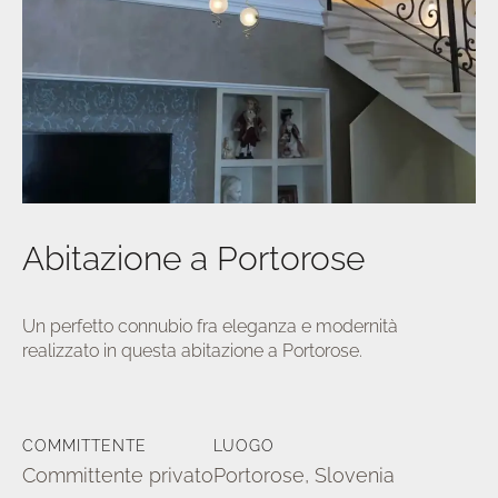
a/disattiva
u
Abitazione a Portorose
Un perfetto connubio fra eleganza e modernità
realizzato in questa abitazione a Portorose.
COMMITTENTE
LUOGO
Committente privato
Portorose, Slovenia