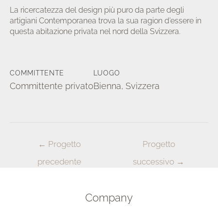
La ricercatezza del design più puro da parte degli
artigiani Contemporanea trova la sua ragion d’essere in
questa abitazione privata nel nord della Svizzera.
a/disattiva
COMMITTENTE
LUOGO
u
Committente privato
Bienna, Svizzera
Navigazione
←
Progetto
Progetto
articoli
precedente
successivo
→
Company