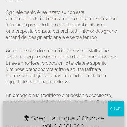
Ogni elemento è realizzato su richiesta,
personalizzabile in dimensioni e colori, per inserirsi con
armonia in progetti di alto profilo e ambienti unici.
Una proposta pensata per architetti, interior designer e
amanti del design artigianale e senza tempo.
Una collezione di elementi in prezioso cristallo che
celebra l’eleganza senza tempo delle forme classiche.
Linee armoniose, proporzioni bilanciate e superfici
luminose prendono vita attraverso una raffinata
lavorazione artigianale, trasformando il cristallo in
oggetti di straordinaria bellezza.
Un omaggio alla tradizione e al design d’eccellenza,
pensato per ambienti esclusivi e progetti di alto profilo.
CHIUDI
🌍 Scegli la lingua / Choose
your language
Prodotto artigianale Made in Italy, realizzato su