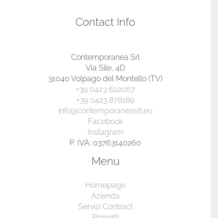
Via Sile, 4D
31040 Volpago del Montello (TV)
+39 0423 622067
+39 0423 878189
info@contemporaneasrl.eu
Facebook
Instagram
P. IVA: 03763140260
Menu
Homepage
Azienda
Servizi Contract
Progetti
Contatti
Legal