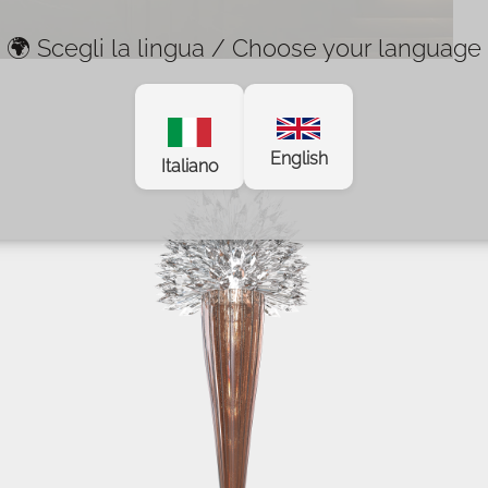
🌍 Scegli la lingua / Choose your language
English
Italiano