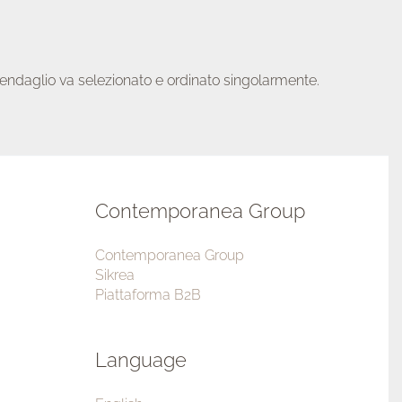
i pendaglio va selezionato e ordinato singolarmente.
Contemporanea Group
Contemporanea Group
Sikrea
Piattaforma B2B
Language