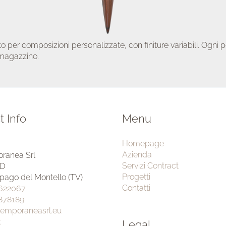
ito per composizioni personalizzate, con finiture variabili. Ogn
 magazzino.
t Info
Menu
Homepage
Azienda
ranea Srl
Servizi Contract
4D
Progetti
pago del Montello (TV)
Contatti
 622067
 878189
temporaneasrl.eu
k
Legal