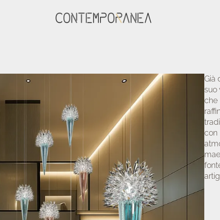
Già 
suo 
che 
raff
trad
con 
atmo
maes
font
arti