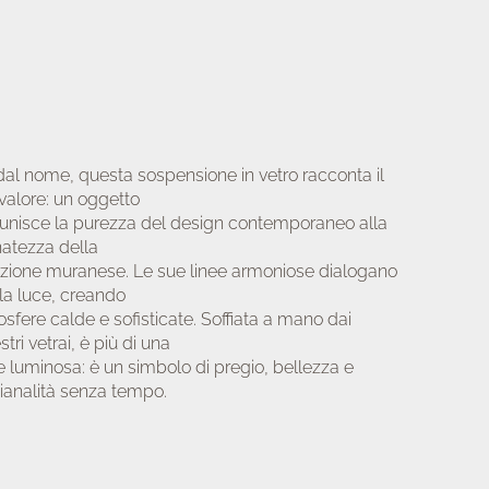
dal nome, questa sospensione in vetro racconta il
valore: un oggetto
unisce la purezza del design contemporaneo alla
inatezza della
izione muranese. Le sue linee armoniose dialogano
la luce, creando
sfere calde e sofisticate. Soffiata a mano dai
tri vetrai, è più di una
e luminosa: è un simbolo di pregio, bellezza e
gianalità senza tempo.